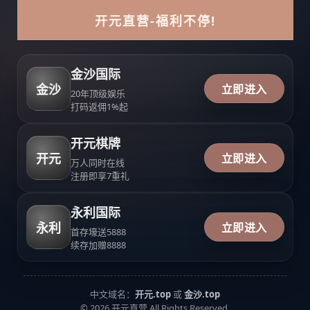
开元直营-福利不停!
金沙国际
金沙
立即进入
20年顶级娱乐
打码返佣1%起
开元棋牌
开元
立即进入
万人同时在线
注册即享7重礼
永利国际
永利
立即进入
首存壕送5888
续存加赠8888
中文域名：
开元.top
或
金沙.top
© 2026 开元直营 All Rights Reserved.